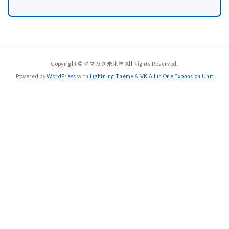
Copyright © ヤマガタ未来塾 All Rights Reserved.
Powered by
WordPress
with
Lightning Theme
&
VK All in One Expansion Unit