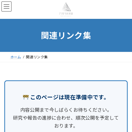
コ
ナ
ン
ビ
テ
ゲ
ン
ー
関連リンク集
ツ
シ
へ
ョ
ス
ン
ホーム
関連リンク集
キ
に
ッ
移
プ
動
このページは現在準備中です。
内容公開まで今しばらくお待ちください。
研究や報告の進捗に合わせ、順次公開を予定して
おります。