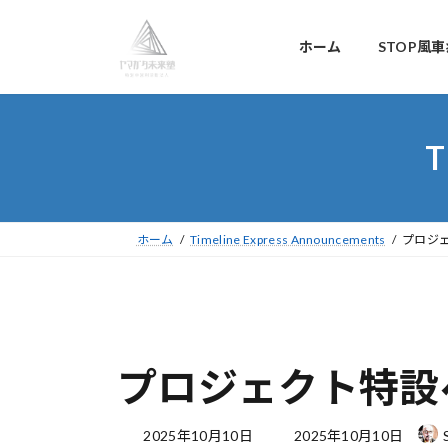
コ
ナ
ン
ビ
ホーム
STOP風
テ
ゲ
ン
ー
ツ
シ
T
へ
ョ
ス
ン
キ
に
ッ
移
ホーム
Timeline Express Announcements
プロジ
プ
動
プロジェクト特設
最
2025年10月10日
2025年10月10日