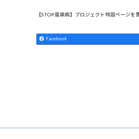
終
更
【STOP風車病】プロジェクト特設ページを
新
日
時
Facebook
: